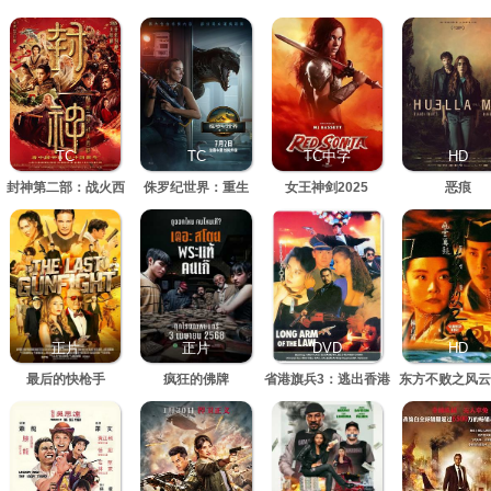
TC
TC
TC中字
HD
封神第二部：战火西
侏罗纪世界：重生
女王神剑2025
恶痕
岐
正片
正片
DVD
HD
最后的快枪手
疯狂的佛牌
省港旗兵3：逃出香港
东方不败之风云
国语